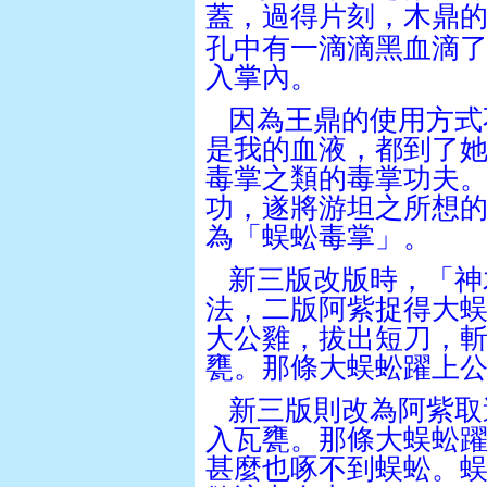
蓋，過得片刻，木鼎
孔中有一滴滴黑血滴
入掌內。
因為王鼎的使用方式
是我的血液，都到了
毒掌之類的毒掌功夫
功，遂將游坦之所想
為「蜈蚣毒掌」。
新三版改版時，「神
法，二版阿紫捉得大
大公雞，拔出短刀，
甕。那條大蜈蚣躍上
新三版則改為阿紫取
入瓦甕。那條大蜈蚣
甚麼也啄不到蜈蚣。