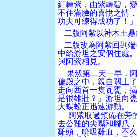
紅轉紫，由紫轉碧，
不住滿臉的喜悅之情
功夫可練得成功了！
二版阿紫以神木王鼎
二版改為阿紫回到端
中給游坦之安個住處
與阿紫相見。
果然第二天一早，
偏殿之中，親自關上
走向西首一隻瓦甕，
是很雄壯？」游坦向
大蜈蚣正迅速游動。
阿紫取過預備在旁
去公雞的尖嘴和腳爪
雞頭，吮吸雞血，不