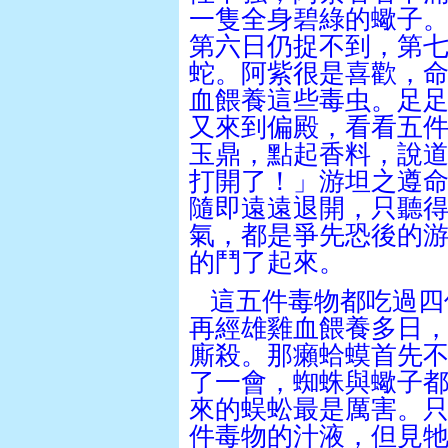
一隻全身碧綠的蠍子
第六日仍捉不到，第
蛇。阿紫很是喜歡，
血餵養這些毒虫。足
又來到偏殿，看看五
玉鼎，點起香料，說
打開了！」游坦之遵
隨即遠遠退開，只聽
氣，都是爭先恐後的
的鬥了起來。
這五件毒物都吃過四
再經雄雞血餵養多日
廝殺。那癩蛤蟆首先
了一會，蜘蛛與蠍子
來的蜈蚣最是厲害。
件毒物的汁液，但見