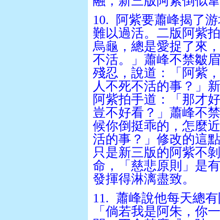
融，新三版阿紫倒似
10.
阿紫要蕭峰揭了游
難以過活。二版阿紫
烏龜，總是愛捉了來
不活。」蕭峰不禁皺
殘忍，說道：「阿紫
人不死不活的事？」
阿紫拍手道：「那才
豈不好看？」蕭峰不
候你倒挺乖的，怎麼
活的事？」修改的這
只是新三版的阿紫不
命，「慈悲原則」是
發揮得淋漓盡致。
11.
蕭峰說他每天總有
「倘若我是阿朱，你