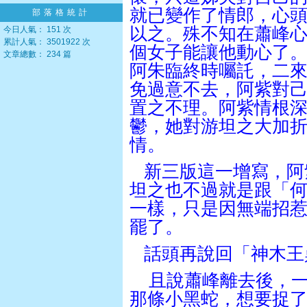
就已變作了情郎，心
部落格統計
以之。殊不知在蕭峰
今日人氣： 151 次
累計人氣： 3501922 次
個女子能讓他動心了
文章總數： 234 篇
阿朱臨終時囑託，二
免過意不去，阿紫對
置之不理。阿紫情根
鬱，她對游坦之大加
情。
新三版這一增寫，阿
坦之也不過就是跟「
一樣，只是因無端招
罷了。
話頭再說回「神木王
且說蕭峰離去後，
那條小黑蛇，想要捉