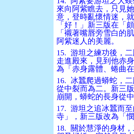
14.
阿紫要游坦之大蜈
來向阿紫瞧去，只見
意，登時亂懷情迷，
「好！」新三版在「
「襯著嘴唇旁雪白的
阿紫迷人的美麗。
15.
游坦之練功後，二
走進殿來，見到他赤
為「赤身露體、蜷曲
16.
冰蠶爬過蟒蛇，二
從中裂而為二。新三
崩開，蟒蛇的長身從
17.
游坦之追冰蠶而至
寺」，新三版改為「
18.
關於慧淨的身材，