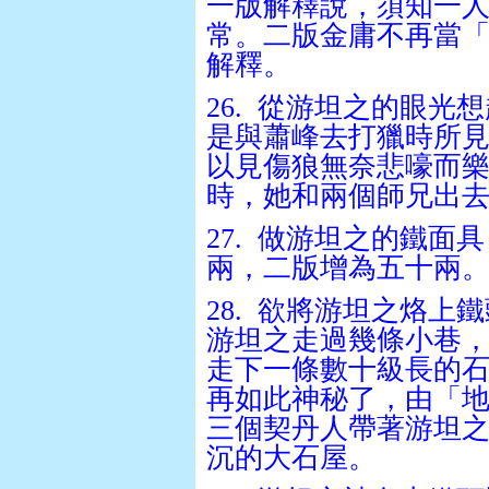
一版解釋說，須知一
常。二版金庸不再當
解釋。
26.
從游坦之的眼光想
是與蕭峰去打獵時所
以見傷狼無奈悲嚎而
時，她和兩個師兄出
27.
做游坦之的鐵面具
兩，二版增為五十兩
28.
欲將游坦之烙上鐵
游坦之走過幾條小巷
走下一條數十級長的
再如此神秘了，由「
三個契丹人帶著游坦
沉的大石屋。