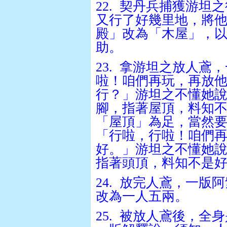
22.
契丹兵捕獲游坦之
又行了好幾里地，將
殿」改為「木屋」，
助。
23.
拿游坦之放人鳶，
啦！咱們再玩，再放
行？」游坦之不懂她
腳，指著屋頂，料知
「屋頂」為足，當然
「行啦，行啦！咱們
好。」游坦之不懂她
指著頭頂，料知不是
24.
放完人鳶，一版阿
改為一人五兩。
25.
被放人鳶後，全身