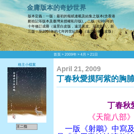
金庸版本的奇妙世界
版本定義：一版：最初的報紙連載及結集之版本(含香港
鄺拾記等版本及臺灣未授權私印版),，二版：1980年的
十年修訂成冊（遠景白皮版，遠流黃皮、花皮版），新
三版：至2007年的七年跨世紀新修（遠流新修金皮版）
首頁
>
2009年
>
4月
>
21日
格主小檔案
April 21, 2009
丁春秋愛摸阿紫的胸
丁春秋
《天龍八部
王二指
一版《射鵰》中寫