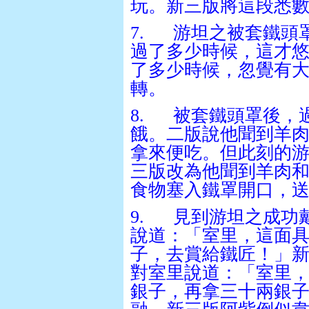
玩。新三版將這段悉
7.
游坦之被套鐵頭
過了多少時候，這才
了多少時候，忽覺有
轉。
8.
被套鐵頭罩後，
餓。二版說他聞到羊
拿來便吃。但此刻的
三版改為他聞到羊肉
食物塞入鐵罩開口，
9.
見到游坦之成功
說道：「室里，這面
子，去賞給鐵匠！」
對室里說道：「室里
銀子，再拿三十兩銀