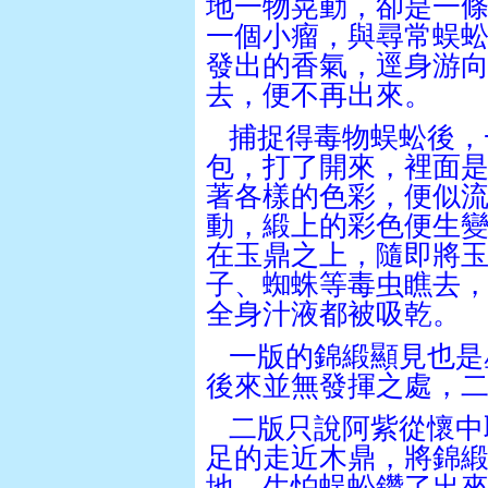
地一物晃動，卻是一
一個小瘤，與尋常蜈
發出的香氣，逕身游
去，便不再出來。
捕捉得毒物蜈蚣後，
包，打了開來，裡面
著各樣的色彩，便似
動，緞上的彩色便生
在玉鼎之上，隨即將
子、蜘蛛等毒虫瞧去
全身汁液都被吸乾。
一版的錦緞顯見也是
後來並無發揮之處，
二版只說阿紫從懷中
足的走近木鼎，將錦
地，生怕蜈蚣鑽了出