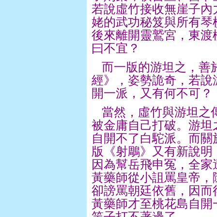
若說虛竹接收無崖子內
姥的武功秘笈與所有琴
後來離開靈鷲宮，東渡
曰不宜？
而一版的游坦之，善
經》，姿勢詭奇，若說
開一派，又有何不可？
當然，虛竹與游坦之
被金庸自己打破。游坦
自開不了白駝派。而關
版《射鵰》又有新說明
因為幫岳飛申冤，全家
黃藥師從小詛罵皇帝，
卻謗罵朝廷依舊，因而
黃藥師才至桃花島自開
竿子打不著邊了。