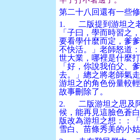
第二十八回還有一些
1.
二版提到游坦之
「子曰，學而時習之
要看學什麼而定，爹
不快活。」老師怒道
世大業，哪裡是什麼
「好，你說我伯父、
去。」總之將老師氣
游坦之的角色份量較
故事刪除了。
2.
二版游坦之思及
候，能再見這臉色蒼
版改為游坦之想：：
雪白、苗條秀美的小