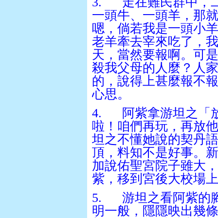
3.
走在難民群中，
一頭牛、一頭羊，那
嗯，倘若我是一頭小
老羊牽去宰來吃了，
天，當然要報啊。可
殺我父母的人麼？人
的，說得上甚麼報不
心思。
4.
阿紫拿游坦之「
啦！咱們再玩，再放
坦之不懂她說的契丹
頂，料知不是好事。
加說佑聖宮院子雖大
紫，移到宮後大校場
5.
游坦之看阿紫的
明一般，隱隱映出幾