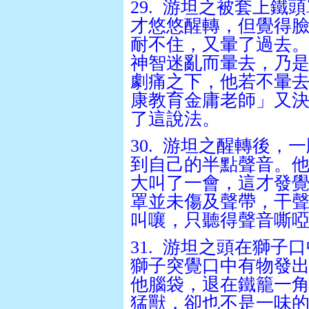
29.
游坦之被套上鐵頭
才悠悠醒轉，但覺得
耐不住，又暈了過去
神智迷亂而暈去，乃
劇痛之下，他若不暈
康教育金庸老師」又
了這說法。
30.
游坦之醒轉後，一
到自己的半點聲音。
大叫了一會，這才發
罩並未傷及聲帶，干
叫嚷，只聽得聲音嘶
31.
游坦之頭在獅子口
獅子突覺口中有物發
他腦袋，退在鐵籠一
猛獸，卻也不是一味