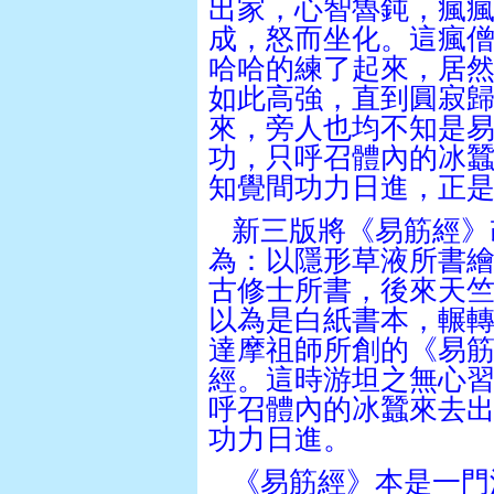
出家，心智魯鈍，瘋
成，怒而坐化。這瘋
哈哈的練了起來，居
如此高強，直到圓寂
來，旁人也均不知是
功，只呼召體內的冰
知覺間功力日進，正
新三版將《易筋經》
為：以隱形草液所書
古修士所書，後來天
以為是白紙書本，輾
達摩祖師所創的《易
經。這時游坦之無心
呼召體內的冰蠶來去
功力日進。
《易筋經》本是一門