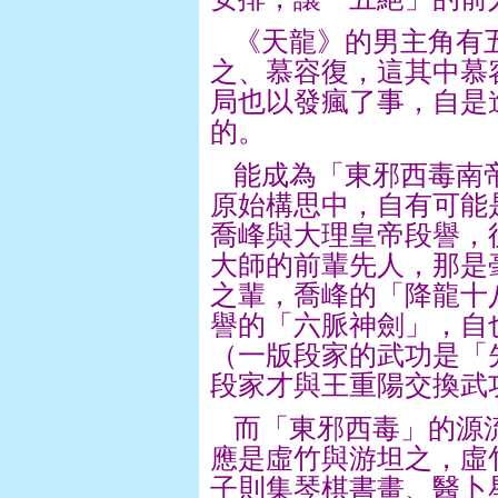
《天龍》的男主角有
之、慕容復，這其中慕
局也以發瘋了事，自是
的。
能成為「東邪西毒南
原始構思中，自有可能
喬峰與大理皇帝段譽，
大師的前輩先人，那是
之輩，喬峰的「降龍十
譽的「六脈神劍」，自
（一版段家的武功是「
段家才與王重陽交換武
而「東邪西毒」的源
應是虛竹與游坦之，虛
子則集琴棋書畫、醫卜