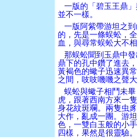
一版的「碧玉王鼎」
並不一樣。
一版阿紫帶游坦之到
的，先是一條蜈蚣，
血，與尋常蜈蚣大不
那蜈蚣聞到玉鼎中發
鼎下的孔中鑽了進去
黃褐色的蠍子迅速異
之間，吱吱嘰嘰之聲
蜈蚣與蠍子相鬥未畢
虎，跟著西南方來一
身花紋斑斕。兩隻虫
大作，亂成一團。游
色，一雙白玉般的小
四樣，果然是很靈驗