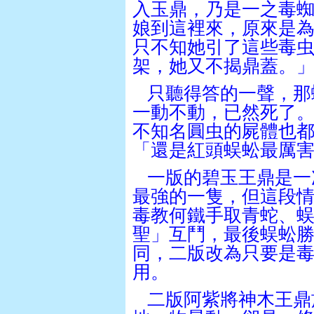
入玉鼎，乃是一之毒
娘到這裡來，原來是
只不知她引了這些毒
架，她又不揭鼎蓋。
只聽得答的一聲，那
一動不動，已然死了
不知名圓虫的屍體也
「還是紅頭蜈蚣最厲
一版的碧玉王鼎是一
最強的一隻，
但這段
毒教何鐵手取青蛇、
聖」互鬥，最後蜈蚣
同，
二版改為只要是
用。
二版阿紫將神木王鼎