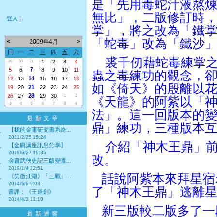
是「
先用毒蛇汁液熬
無比
」，二版修訂時
登入
|
掌」，將之改為「
鐵
「蛇毒」改為「
鐵沙
<
2009年4月
>
日
一
二
三
四
五
六
裘千仞藉蛇毒練掌
1
2
3
4
29
30
31
7
5
6
8
9
10
11
蟲之毒練功的觀念，
14
12
13
15
16
17
18
如《倚天》的殷離以
21
19
20
22
23
24
25
28
26
27
29
30
1
2
《天龍》的阿紫以「
3
4
5
6
7
8
9
法」。這一回版本的
最新文章
鼎」練功，三種版本
【我的金庸研究書系終...
‧
2021/2/25 15:24
介紹「神木王鼎」
【金庸講座訊息分享】
‧
2019/6/27 19:35
改。
金庸武俠史記三版變遷...
‧
2019/1/4 22:51
話說阿紫本來拜星宿
《笑傲江湖》「三戰」...
‧
2014/5/9 9:03
了「神木王鼎」逃離
書評：《王道劍》
‧
2014/4/3 11:18
新三版較二版多了一
最新迴響