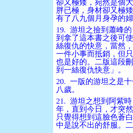
卻又極矮，宛然是個
胖已極，身材卻又極
有了八九個月身孕的
19.
游坦之撿到蕭峰的
到拿了這本書之後可
絲復仇的快意，當然
一件小事而抵銷，但
也是好的。二版這段
到一絲復仇快意」。
20.
一版的游坦之是十
八歲。
21.
游坦之想到阿紫時
年，直到今日，才突
只覺得想到這臉色蒼
中是說不出的舒服。