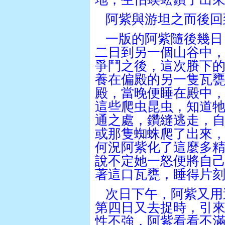
阿紫與游坦之而後回
一版的阿紫隨後幾日
二日到另一個山谷中
爭鬥之後，這次賸下
養在偏殿的另一隻瓦
殿，當晚便睡在殿中
這些爬虫昆虫，知道
通之處，鑽縫逃走，
或那隻蜘蛛爬了出來
何況阿紫化了這麼多
說不定她一怒便將自
著這口瓦甕，睡得片
次日下午，阿紫又用
第四日又去捉時，引
性不強，阿紫看看不