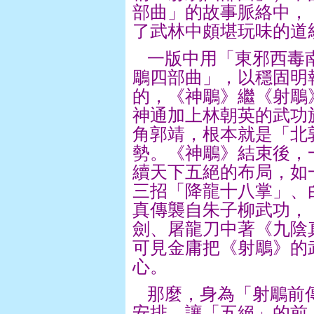
部曲」的故事脈絡中，
了武林中頗堪玩味的道
一版中用「東邪西毒
鵰四部曲」，以穩固明
的，《神鵰》繼《射鵰
神通加上林朝英的武功
角郭靖，根本就是「北
勢。《神鵰》結束後，
續天下五絕的布局，如
三招「降龍十八掌」、
真傳襲自朱子柳武功，
劍、屠龍刀中著《九陰
可見金庸把《射鵰》的
心。
那麼，身為「射鵰前
安排，讓「五絕」的前