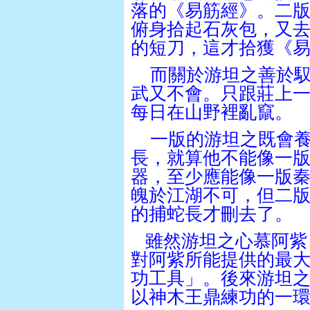
落的《易筋經》。二
俯身拾起石灰包，又
的短刀，這才拾獲《
而關於游坦之善於
武又不會。只跟莊上
每日在山野裡亂竄。
一版的游坦之既會
長，就算他不能像一
器，至少應能像一版
魄於江湖不可，但二
的捕蛇長才刪去了。
雖然游坦之心慕阿紫
對阿紫所能提供的最
功工具」。後來游坦
以神木王鼎練功的一