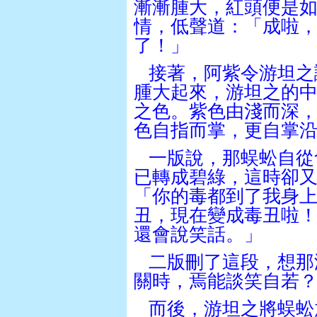
漸漸腫大，紅頭便是
情，低聲道：「成啦
了！」
接著，阿紫令游坦之
腫大起來，游坦之的
之色。紫色由淺而深
色自指而掌，更自掌
一版說，那蜈蚣自從
已轉成碧綠，這時卻
「你的毒都到了我身
丑，現在變成毒丑啦
還會說笑話。」
二版刪了這段，想那
關時，焉能談笑自若
而後，游坦之將蜈蚣