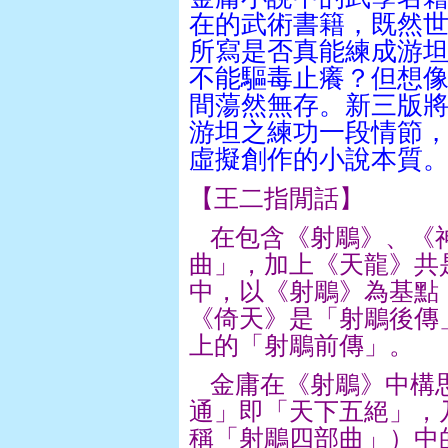
在的武術書籍，既然
所寫是否真能練成游
不能驅毒止癢？但想
間蕩然無存。新三版
游坦之練功一段情節
虛擬創作的小說本質
【王二指閒話】
在包含《射鵰》、《
曲」，加上《天龍》共
中，以《射鵰》為基點
《倚天》是「射鵰後傳
上的「射鵰前傳」。
金庸在《射鵰》中構
通」即「天下五絕」，
稱「射鵰四部曲」）中