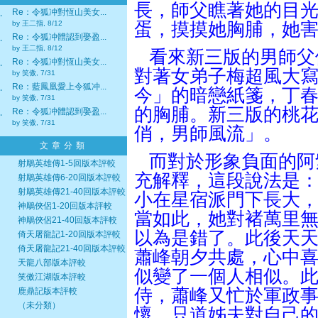
長，師父瞧著她的目
Re：令狐冲對恆山美女...
‧
by 王二指, 8/12
蛋，摸摸她胸脯，她
Re：令狐冲體認到娶盈...
‧
by 王二指, 8/12
看來新三版的男師父
Re：令狐冲對恆山美女...
‧
對著女弟子梅超風大
by 笑傲, 7/31
Re：藍鳳凰愛上令狐冲...
‧
今
」的暗戀紙箋，丁
by 笑傲, 7/31
的胸脯。新三版的桃
Re：令狐冲體認到娶盈...
‧
by 笑傲, 7/31
俏，男師風流」。
文章分類
而對於形象負面的阿
射鵰英雄傳1-5回版本評較
充解釋，這段說法是
射鵰英雄傳6-20回版本評較
射鵰英雄傳21-40回版本評較
小在星宿派門下長大
神鵰俠侶1-20回版本評較
當如此，她對褚萬里
神鵰俠侶21-40回版本評較
以為是錯了。此後天
倚天屠龍記1-20回版本評較
倚天屠龍記21-40回版本評較
蕭峰朝夕共處，心中
天龍八部版本評較
似變了一個人相似。
笑傲江湖版本評較
侍，蕭峰又忙於軍政
鹿鼎記版本評較
（未分類）
懷，只道姊夫對自己