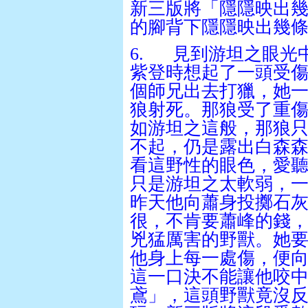
新三版將「隱隱映出
的腳背下隱隱映出幾
6.
見到游坦之眼光
紫登時想起了一頭受
個師兄出去打獵，她
狼射死。那狼受了重
如游坦之這般，那狼
不起，仍是露出白森
看這野性的眼色，愛
只是游坦之太軟弱，
昨天他向蕭身投擲石
很，不肯要蕭峰的錢
兇猛厲害的野獸。她
他身上每一處傷，便
這一口決不能讓他咬
鳶」，這頭野獸竟沒