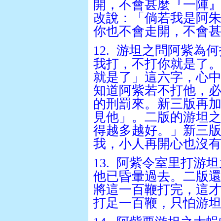
開，不會甚麼『一陣
改說：「倘若我是阿
你也不會走開，不會
12.
游坦之問阿紫為何
我打，不打你就是了
就是了」這六字，心
知道阿紫若不打他，
的刑罰來。新三版再
見他」。二版的游坦
得越多越好。」新三
我，小人再開心也沒
13.
阿紫令室里打游坦
他已昏暈過去。二版
將這一百鞭打完，這
打足一百鞭，只怕游