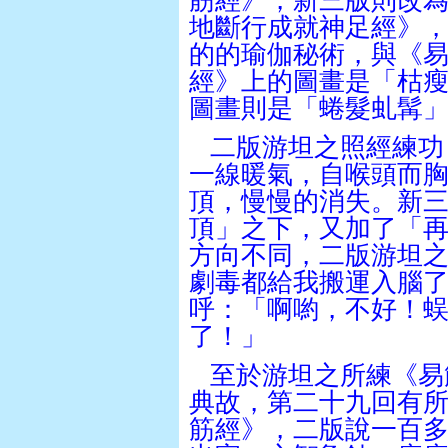
筋經》，新三版則改
地斷行成就神足經》
的的瑜伽秘術，與《
經》上的圖畫是「枯
圖畫則是「蜷髮
虬
髯
二版游坦之照經練功
一線暖氣，自喉頭而
頂，慢慢的消失。新
頂」之下，又加了「
方向不同，二版游坦
劇毒都給我搬運入腦
呼：「啊喲，不好！
了！」
至於游坦之所練《易
典故，第二十九回有
筋經》，二版說一百