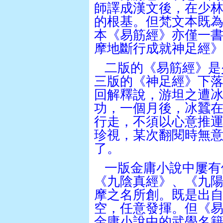
師譯成漢文後，在少
的根基。但梵文本既
本《易筋經》亦僅一
摩地斷行成就神足經
二版的《易筋經》是
三版的《神足經》下
回解釋說，游坦之遭
功，一個月後，冰蠶
行走，不須以心意推
珍視，某次翻閱時無
了。
一版金庸小說中屢有
《九陰真經》、《九
摩之名所創。既是出
空，任意發揮。但《
金庸小說中的武學名