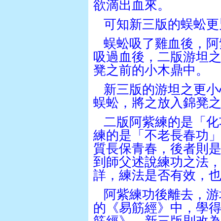
欲滴出血來。
可知新三版的蜈蚣更
蜈蚣吸了雞血後，阿
吸過血後，二版游坦
凳之前的小木鼎中。
新三版的游坦之更小
蜈蚣，將之放入錦凳
二版阿紫練的是「化
練的是「不老長春功
質長保青春，後者則
到師父述說練功之法
詳，練法是否有效，
阿紫練功後離去，游
的《易筋經》中，學