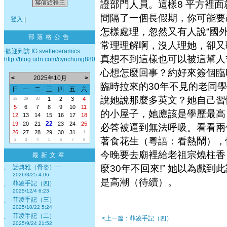
證部門人員。這樣8 平方裡面
間隔了一個長假期，你可能要
登入
|
怎樣處理，忽然又有人說“國外
部落格公告
常理理解啊，沒人理她，卻又
‧歡迎到訪 IG svelteceramics
真想不到這樣也可以被這幫人非
http://blog.udn.com/cynchung880
心想怎麼回事？約好來簽個臨
<
2025年10月
>
臨時拉來的30年不見的老同
日
一
二
三
四
五
六
說她說那麼多英文？她自己習
1
2
3
4
28
29
30
5
6
7
8
9
10
11
的小屋子，她應該是學歷最高
12
13
14
15
16
17
18
22
19
20
21
23
24
25
必答被逼到無法呼吸。看看兩
26
27
28
29
30
31
1
著食花生（粵語：看熱鬧），
2
3
4
5
6
7
8
今晚要去廟裡給老祖宗燒柱香
最新文章
麼30年不回來!” 她以為戲
話典雅（骨姿）一
‧
2026/3/25 4:06
是高潮（待續）。
菲凌手記（四）
‧
2025/12/4 6:23
菲凌手記（三）
‧
2025/10/22 5:24
菲凌手記（二）
‧
<上一篇：菲凌手記（四）
2025/9/24 21:52