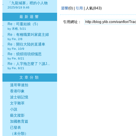
「九龍城寨」裡的小人物
‧
2025/9/19 9:46
迴響
(0) |
引用
| 人氣(843)
最新迴響
引用網址：
Re：司蔓姑娘（5）
‧
by 禾稚, 5/21
Re：有種職業叫家庭主婦
‧
by Fin, 2/8
Re：開往大陸的直通車
‧
by Fin, 10/9
Re：煩煩瑣瑣煩惱思
‧
by Fin, 8/21
Re：人字拖怎麼了？讀J...
‧
by Fin, 8/21
文章分類
溫哥華速拍
香港印象
波士頓記憶
文字雜萃
小說
藝文蹤影
加國教育篇
已發表
（未分類）