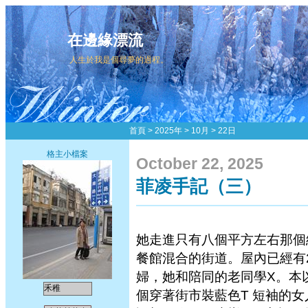
在邊緣漂流
人生於我是個尋夢的過程。
首頁
>
2025年
>
10月
>
22日
格主小檔案
October 22, 2025
菲凌手記（三）
她走進只有八個平方左右那個經
餐館混合的街道。屋內已經有
婦，她和陪同的老同學X。本
禾稚
個穿著街市裝藍色T 短袖的女