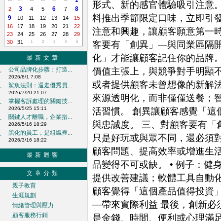
1
形式、新的感官體驗吸引注意。
3
6
8
2
4
5
7
料推出季節限定口味，立即引發
9
10
11
12
13
14
15
16
17
18
19
20
21
22
注意和興趣，讓顧客願意第一時
23
24
25
26
27
28
29
30
31
1
2
3
4
5
客要有「創異」—與同業區隔開
化」才能讓顧客記住你的品牌
最新文章
公司品牌化步驟：打造...
價值主張上，與競爭對手明顯不
‧
2026/8/1 7:08
或者提供顧客未曾想像的新解法
鯊魚法則：逼走優秀員...
‧
2026/7/20 21:07
來源透明化，而非僅僅送餐；
掌握客訴處理的關鍵技...
‧
2026/5/25 15:11
活習慣。 創異讓顧客感覺「這
關鍵人才離職，企業措...
‧
與忠誠度。 三、對顧客要有「
2026/5/16 18:29
黑化的員工，是組織裡...
‧
只是好玩或與眾不同，還必須
2026/3/16 18:22
顧客問題、提高效率或增進生活
最新迴響
品變得不可或缺。 • 例子：
文章分類
提供改善建議；軟體工具自動化
親子教育
顧客覺得「這個產品值得投資」
生涯規劃
—帶來實際利益 最後，創新必
情緒管理與壓力
顧客服務行銷
是金錢、時間、便利或心理滿