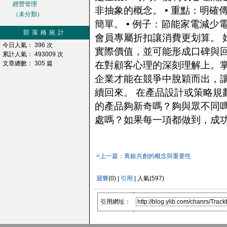
經營管理
非抽象的概念。 • 重點：明
（未分類）
簡單。 • 例子：節能家電減
部落格統計
會員專屬折扣讓消費更划算。 
今日人氣： 396 次
實際價值，並可能形成口碑與回
累計人氣： 493009 次
文章總數： 305 篇
在對顧客心理的深刻理解上。掌
企業才能在競爭中脫穎而出，
續回來。 在產品設計或策略規
的產品夠新奇嗎？夠與眾不同
處嗎？如果每一項都做到，成
<上一篇：青銀共創的概念與重要性
迴響
(0) |
引用
| 人氣(597)
引用網址：