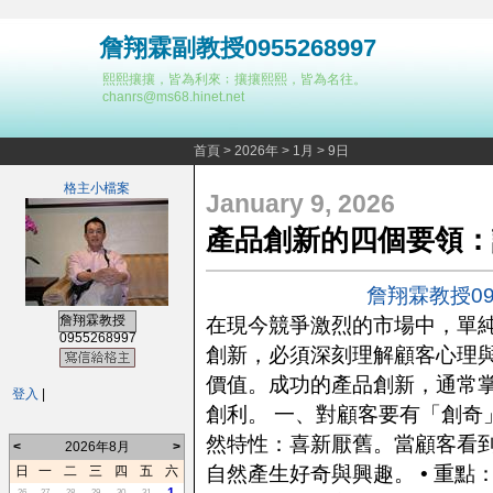
詹翔霖副教授0955268997
熙熙攘攘，皆為利來﹔攘攘熙熙，皆為名往。
chanrs@ms68.hinet.net
首頁
>
2026年
>
1月
>
9日
格主小檔案
January 9, 2026
產品創新的四個要領：
詹翔霖教授095
詹翔霖教授
在現今競爭激烈的市場中，單
0955268997
創新，必須深刻理解顧客心理
價值。成功的產品創新，通常
登入
|
創利。 一、對顧客要有「創奇
然特性：喜新厭舊。當顧客看
<
2026年8月
>
自然產生好奇與興趣。 • 重
日
一
二
三
四
五
六
26
27
28
29
30
31