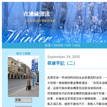
在邊緣漂流
人生於我是個尋夢的過程。
首頁
>
2025年
>
9月
>
24日
格主小檔案
September 24, 2025
菲凌手記（二）
其實菲凌一早就預料到回去必然要面對這些：
大排檔一樣粗陋的餐桌餐椅邊說：「你現在這個
成，這樣可能你要改機票先回新加坡再回來……
而那種家長式的你要改機票的建議令她不舒服
的事，好像跟這單買賣沒有什麼關係喔。」這
禾稚
氣又濕又熱，她想不聽也不行，那個人不斷在