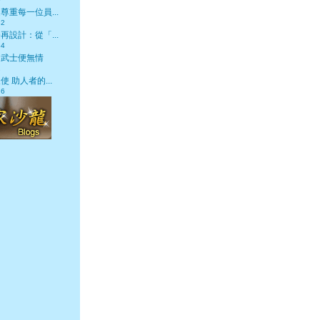
尊重每一位員...
32
再設計：從「...
34
，武士便無情
2
 助人者的...
26