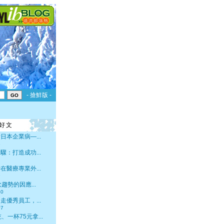
- 搶鮮版 -
好文
日本企業病—...
8
驟：打造成功...
在醫療專業外...
9
飲趨勢的因應...
40
走優秀員工，...
07
、一杯75元拿...
6