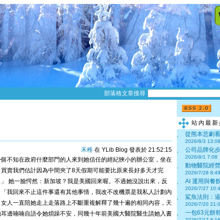
部落格文章搜尋
站內最新
從熊本悲劇看
‧
2026/8/3 13:0
禾稚
在 YLib Blog 發表於 21:52:15
公司品牌化步
‧
2026/8/1 7:08
一個不知在政府什麼部門的人來到她信任的經紀狹小的辦公室，坐在
動物醫院經營
‧
買賣我們估計因為中間夾了8天假期可能要比原來長好多天才完
2026/7/28 8:4
」 她一臉愕然：新加坡？我是美國回來喔。不過她沒說出來，反
AI 運用與餐
‧
2026/7/27 10:
：「我回來不止這件事還有其他事情，我改不改機票是我私人計劃內
鯊魚法則：逼
‧
個女人一直陪她走上走落路上不斷重複解釋了幾十遍的相同內容，天
2026/7/20 21:
一包63元餅乾
她耳邊喃喃自語令她煩躁不安，同幾十年前美國大醫院醫生請她入書
‧
2026/7/17 8:1