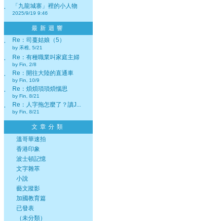
「九龍城寨」裡的小人物
‧
2025/9/19 9:46
最新迴響
Re：司蔓姑娘（5）
‧
by 禾稚, 5/21
Re：有種職業叫家庭主婦
‧
by Fin, 2/8
Re：開往大陸的直通車
‧
by Fin, 10/9
Re：煩煩瑣瑣煩惱思
‧
by Fin, 8/21
Re：人字拖怎麼了？讀J...
‧
by Fin, 8/21
文章分類
溫哥華速拍
香港印象
波士頓記憶
文字雜萃
小說
藝文蹤影
加國教育篇
已發表
（未分類）