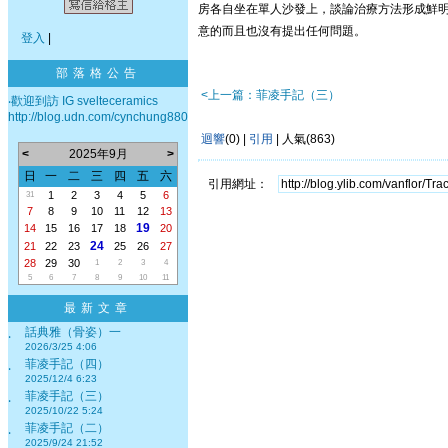
房各自坐在單人沙發上，談論治療方法形成鮮
意的而且也沒有提出任何問題。
登入
|
部落格公告
<上一篇：菲凌手記（三）
‧歡迎到訪 IG svelteceramics
http://blog.udn.com/cynchung880
迴響
(0) |
引用
| 人氣(863)
<
2025年9月
>
日
一
二
三
四
五
六
引用網址：
1
2
3
4
5
6
31
7
8
9
10
11
12
13
19
14
15
16
17
18
20
24
21
22
23
25
26
27
28
29
30
1
2
3
4
5
6
7
8
9
10
11
最新文章
話典雅（骨姿）一
‧
2026/3/25 4:06
菲凌手記（四）
‧
2025/12/4 6:23
菲凌手記（三）
‧
2025/10/22 5:24
菲凌手記（二）
‧
2025/9/24 21:52