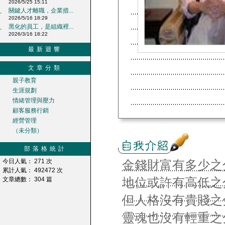
2026/5/25 15:11
關鍵人才離職，企業措...
‧
2026/5/16 18:29
黑化的員工，是組織裡...
‧
2026/3/16 18:22
最新迴響
文章分類
親子教育
生涯規劃
情緒管理與壓力
顧客服務行銷
經營管理
（未分類）
部落格統計
今日人氣： 271 次
金錢財富有多少之
累計人氣： 492472 次
地位或許有高低之
文章總數： 304 篇
但人格沒有貴賤之
靈魂也沒有輕重之