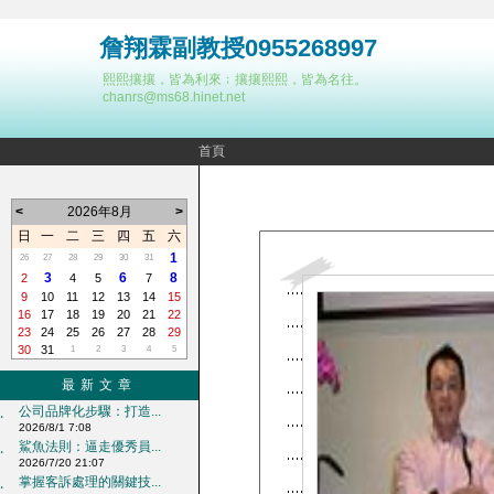
詹翔霖副教授0955268997
熙熙攘攘，皆為利來﹔攘攘熙熙，皆為名往。
chanrs@ms68.hinet.net
首頁
<
2026年8月
>
日
一
二
三
四
五
六
1
26
27
28
29
30
31
3
6
8
2
4
5
7
9
10
11
12
13
14
15
16
17
18
19
20
21
22
23
24
25
26
27
28
29
30
31
1
2
3
4
5
最新文章
公司品牌化步驟：打造...
‧
2026/8/1 7:08
鯊魚法則：逼走優秀員...
‧
2026/7/20 21:07
掌握客訴處理的關鍵技...
‧