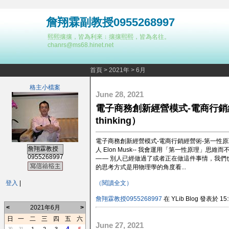
詹翔霖副教授0955268997
熙熙攘攘，皆為利來﹔攘攘熙熙，皆為名往。
chanrs@ms68.hinet.net
首頁
>
2021年
>
6月
格主小檔案
June 28, 2021
電子商務創新經營模式-電商行銷經營術-
thinking）
電子商務創新經營模式-電商行銷經營術-第一性原理（First
詹翔霖教授
人 Elon Musk-- 我會運用「第一性原理
0955268997
— — 別人已經做過了或者正在做這件事情，我
的思考方式是用物理學的角度看...
登入
|
（閱讀全文）
詹翔霖教授0955268997
在 YLib Blog 發表於 15:
<
2021年6月
>
日
一
二
三
四
五
六
June 27, 2021
30
31