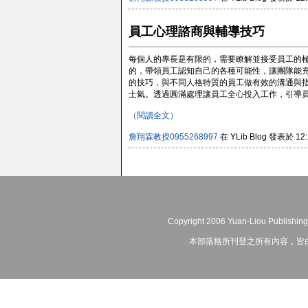
員工心理諮商與輔導技巧
每個人的專長是有限的，需要瞭解並接受員工的
的，帶領員工認知自己的各種可能性，讓團隊能充
的技巧，與不同人格特質的員工做有效的溝通與
士氣。透過圓滿處理讓員工全心投入工作，引導員
（閱讀全文）
詹翔霖教授0955268997
在 YLib Blog 發表於 12:
Copyright 2006 Yuan-Liou Publishing
本部落格所刊登之所有內容，皆由作