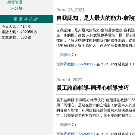
經營管理
（未分類）
June 13, 2021
自我認知，是人最大的能力-詹翔
部落格統計
今日人氣： 414 次
自我認知，是人最大的能力-詹翔霖副教授-自我
累計人氣： 492059 次
進一步的提升改善 人的意識像手電筒一樣，照到
文章總數： 303 篇
律的，了解這些規律能解開我們的很多困惑，從
情中極端缺乏安全感的人，通過諮商發現觸發自己
（閱讀全文）
詹翔霖教授0955268997
在 YLib Blog 發表於 18:
June 4, 2021
員工諮商輔導-同理心輔導技巧
員工諮商輔導-同理心輔導技巧-詹翔霖副教授095
用「同理心」是站在對方的立場去了解當事人的
的各種可能性，利用自我亮點與優勢來解決生命困
方，只需要去重複對方的話，而不要想控制談話；更
（閱讀全文）
詹翔霖教授0955268997
在 YLib Blog 發表於 12: