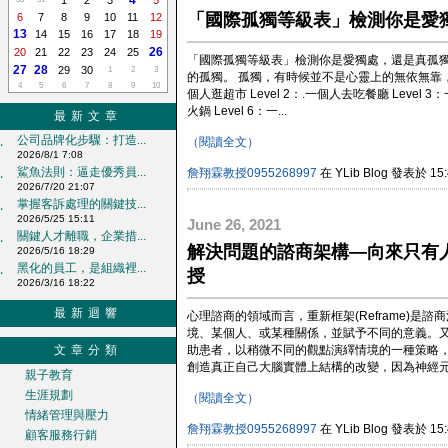
4
1
2
3
5
「國際孤獨等級表」檢測你是愛
6
7
8
9
10
11
12
13
14
15
16
17
18
19
26
20
21
22
23
24
25
「國際孤獨等級表」檢測你是愛獨處，還是真孤獨
27
28
29
30
1
2
3
的孤獨。 孤獨，有時候並不是心靈上的無依無靠，有
4
5
6
7
8
9
10
個人逛超市 Level 2：.一個人去吃餐廳 Level 
火鍋 Level 6：一...
最新文章
公司品牌化步驟：打造...
（閱讀全文）
‧
2026/8/1 7:08
鯊魚法則：逼走優秀員...
詹翔霖教授0955268997
在 YLib Blog 發表於 15:
‧
2026/7/20 21:07
掌握客訴處理的關鍵技...
‧
2026/5/25 15:11
June 26, 2021
關鍵人才離職，企業措...
‧
解決問題的諮商架構—向來只有
2026/5/16 18:29
黑化的員工，是組織裡...
‧
授
2026/3/16 18:22
最新迴響
心理諮商的領域而言，重新框架(Reframe)
境、某個人、或某種關係，並賦予不同的意義。又被稱為認
文章分類
助患者，以稍微不同的觀點演繹情境的一種策略
創造真正自己大腦實體上結構的改變，因為神經元重
親子教育
生涯規劃
（閱讀全文）
情緒管理與壓力
詹翔霖教授0955268997
在 YLib Blog 發表於 15:
顧客服務行銷