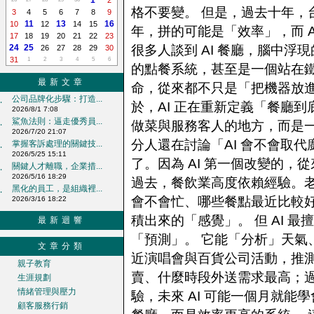
1
2
格不要變。 但是，過去十年，
3
4
5
6
7
8
9
11
13
16
10
12
14
15
年，拼的可能是「效率」，而 
17
18
19
20
21
22
23
24
25
很多人談到 AI 餐廳，腦中
26
27
28
29
30
31
1
2
3
4
5
6
的點餐系統，甚至是一個站在鐵
最新文章
命，從來都不只是「把機器放進
公司品牌化步驟：打造...
‧
於，AI 正在重新定義「餐廳
2026/8/1 7:08
鯊魚法則：逼走優秀員...
做菜與服務客人的地方，而是一
‧
2026/7/20 21:07
分人還在討論「AI 會不會取
掌握客訴處理的關鍵技...
‧
2026/5/25 15:11
了。因為 AI 第一個改變的
關鍵人才離職，企業措...
‧
2026/5/16 18:29
過去，餐飲業高度依賴經驗。
黑化的員工，是組織裡...
‧
會不會忙、哪些餐點最近比較
2026/3/16 18:22
積出來的「感覺」。 但 AI 
最新迴響
「預測」。 它能「分析」天氣
文章分類
近演唱會與百貨公司活動，推
親子教育
賣、什麼時段外送需求最高；
生涯規劃
情緒管理與壓力
驗，未來 AI 可能一個月就能
顧客服務行銷