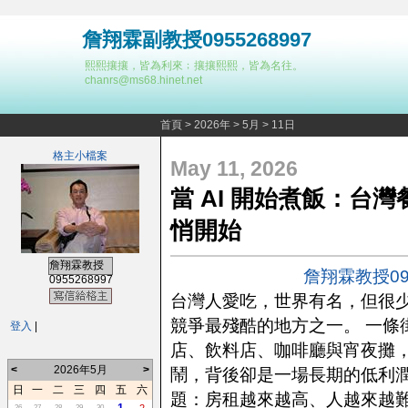
詹翔霖副教授0955268997
熙熙攘攘，皆為利來﹔攘攘熙熙，皆為名往。
chanrs@ms68.hinet.net
首頁
>
2026年
>
5月
>
11日
格主小檔案
May 11, 2026
當 AI 開始煮飯：台
悄開始
詹翔霖教授
詹翔霖教授095
0955268997
台灣人愛吃，世界有名，但很
競爭最殘酷的地方之一。 一條
登入
|
店、飲料店、咖啡廳與宵夜攤
<
2026年5月
>
鬧，背後卻是一場長期的低利
日
一
二
三
四
五
六
題：房租越來越高、人越來越
26
27
28
29
30