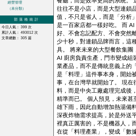
餐廳，而是效率更高的系統。 這
經營管理
往往不是小店，而是大型連鎖品
（未分類）
值，不只是省人，而是「分析」
部落格統計
是一百家店都一樣好吃。 而 A
今日人氣： 399 次
好、不會忘記配方、不會突然
累計人氣： 493012 次
文章總數： 305 篇
少十秒，對連鎖品牌而言，這
具。 將來未來的大型餐飲集團
AI 廚房負責生產，門市變成
業產品，而不是傳統意義上的「
是「料理」這件事本身，開始被
事，在台灣早就開始了。 現在
料，而是中央工廠處理完成後，
精準而已。 個人預見，未來甚至
雄下雨，因此自動增加熱湯備
深夜炸物需求提高，於是外送
裡真正厲害的，不是機器人，而
在從「料理產業」，變成「數據