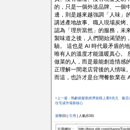
的，只是一個外送品牌、一個中
邊，則是越來越強調「人味」的
講述產地故事、職人現場炭烤
認為「理所當然」的服務，未來
製味道之後，人們開始渴望的
驗。 這也是 AI 時代最矛盾
唯有人的溫度才能溫暖真心。 
做菜的人，而是最能創造情感的人
正理解一間老店背後的人情味。
而這，也許才是台灣餐飲業在 A
<上一篇：熟齡銀髮新經濟規模上看6兆元 飯店
住宅成市場新核心
迴響
(0) |
引用
| 人氣(638)
引用網址：