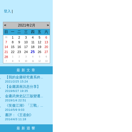
登入
|
<
2021年2月
>
日
一
二
三
四
五
六
1
2
3
4
5
6
31
7
8
9
10
11
12
13
14
15
16
17
18
19
20
25
21
22
23
24
26
27
28
1
2
3
4
5
6
7
8
9
10
11
12
13
最新文章
【我的金庸研究書系終...
‧
2021/2/25 15:24
【金庸講座訊息分享】
‧
2019/6/27 19:35
金庸武俠史記三版變遷...
‧
2019/1/4 22:51
《笑傲江湖》「三戰」...
‧
2014/5/9 9:03
書評：《王道劍》
‧
2014/4/3 11:18
最新迴響