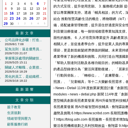
考量使用者的心理接受度，避免過於醫療化的外
6
1
2
3
4
5
7
的方式呈現，提升使用意願。 3. 服務模式創新
8
9
10
11
12
13
14
皆以專業團隊支持。透過「輔具相談」的方式，深
16
15
17
18
19
20
21
23
24
26
22
25
27
28
結合 推動智慧高齡生活的概念，將物聯網（Io
29
30
1
2
3
4
5
備，搭配健康管理軟體，提升居住舒適度與安全性。
到音樂治療復健，每一個領域都需專業知識支撐
最新文章
面性的服務。 6. 人才培育與專業提升 高齡產
公司品牌化步驟：打造...
‧
相關人才，並促進產學合作，提升從業人員的專業
2026/8/1 7:08
鯊魚法則：逼走優秀員...
‧
環節，更是創造銀髮經濟價值的關鍵。未來需持
2026/7/20 21:07
產業帶來了新的機遇和挑戰，共同打造台灣護國新神山
掌握客訴處理的關鍵技...
‧
2026/5/25 15:11
「幫助人類達到活動及各種功能目的」的輔助器具與
關鍵人才離職，企業措...
‧
的產品型錄便分為「樂活與運動復健」、「居家
2026/5/16 18:29
「行動與坐臥」、「轉移位」、「皮膚壓傷」、
黑化的員工，是組織裡...
‧
2026/3/16 18:22
照護」、「兒童輔具」等十二大樂齡長照需求，各行各業無所不包。
› News › Detail 113年度創業家實證計畫「創新照護產品及
最新迴響
modules › news › detial.php 新聞 114年度「創
文章分類
慧型輔具創新長照產業發展 用AI升級智慧科技輔具 - 管理知識學
長照產業發展 用AI升級智慧科技輔具 - 詹翔霖副教授 5.ht
親子教育
生涯規劃
趨勢及挑戰 6.https://www.scribd.com 長期
情緒管理與壓力
7.https://blog.udn.com 長照服務－長照需求增
顧客服務行銷
樂活長照機構規劃之共利預期效益 - 詹翔霖 9.https