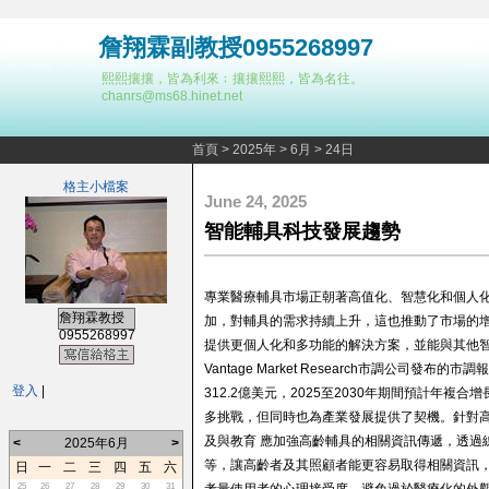
詹翔霖副教授0955268997
熙熙攘攘，皆為利來﹔攘攘熙熙，皆為名往。
chanrs@ms68.hinet.net
首頁
>
2025年
>
6月
>
24日
格主小檔案
June 24, 2025
智能輔具科技發展趨勢
專業醫療輔具市場正朝著高值化、智慧化和個人
詹翔霖教授
加，對輔具的需求持續上升，這也推動了市場的增
0955268997
提供更個人化和多功能的解決方案，並能與其他智
Vantage Market Research市調公司發布
登入
|
312.2億美元，2025至2030年期間預計年複
多挑戰，但同時也為產業發展提供了契機。針對高
及與教育 應加強高齡輔具的相關資訊傳遞，透過
<
2025年6月
>
等，讓高齡者及其照顧者能更容易取得相關資訊，了
日
一
二
三
四
五
六
25
26
27
28
29
30
31