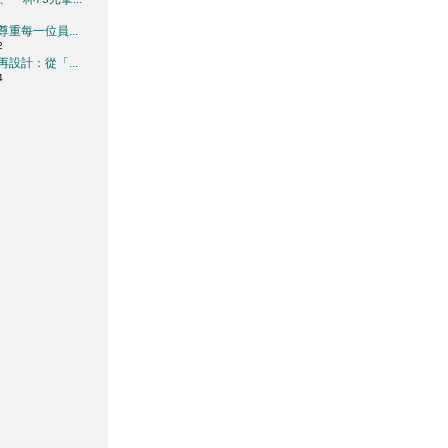
重每一位員...
2
設計：從「...
4