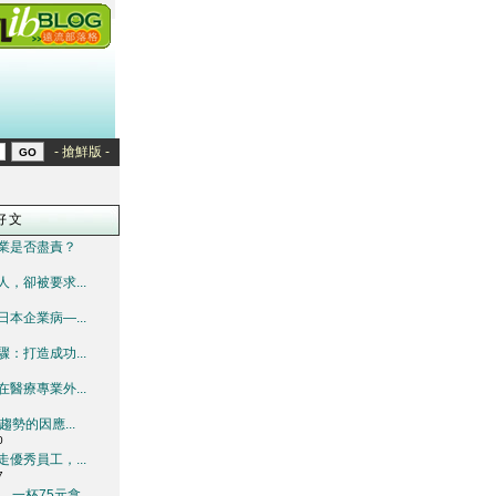
- 搶鮮版 -
好文
業是否盡責？
，卻被要求...
本企業病—...
：打造成功...
醫療專業外...
趨勢的因應...
0
優秀員工，...
7
一杯75元拿...