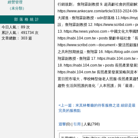
經營管理
行銷規劃」 詹翔霖副教授 9. 超高齡社會的照顧
（未分類）
https://www.ankecare.com/article/3333-202
大躍進 - 詹翔霖副教授 - udn部落格 11.https:/
部落格統計
設」詹翔霖副教授 12. https://www.scribd.c
今日人氣： 89 次
13. https://tw.news.yahoo.com ›
累計人氣： 491734 次
文章總數： 303 篇
https://nabi.104.com.tw › posts 
https://www.scribd.com › docume
之共利預期效益 - 詹翔霖 16. https://blog.
翔霖副教授 - 詹翔霖 17. https://nabi.104.c
18. https://nabi.104.com.tw › pos
https://nabi.104.com.tw 長照產業發展策略與資本
置日照市場大，學校轉型做老人照服-長照產業趨勢 21. https
趨勢 生活與照護的進化「人本照護」與「最適」
<上一篇：米其林餐廳的待客服務之道 細節是最
完美的服務點
迴響
(0) |
引用
| 人氣(798)