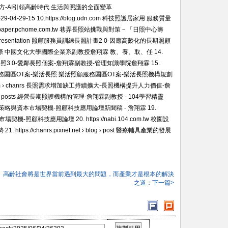
解方-AI引領高齡時代 生活與照護的全面變革
4-09-29-04-29-15 10.https://blog.udn.com 科技照護居家用 服務質量
/mypaper.pchome.com.tw 巷弄長照站挑戰與對策－「日照中心籌
om › presentation 照顧服務員訓練長照計畫2 0-因應高齡化的長期照顧
 中國文化大學國際 中國文化大學國際企業系副教授詹翔霖 教、養、取、任 14.
樂齡幸福社會「長照3.0-愛鄰長照個案-詹翔霖副教授-管理知識學院詹翔霖 15.
nt › 樂活照顧服務園區OT案-樂活長照 樂活照顧服務園區OT案-樂活長照機構規劃
udn.com › chanrs 長照需求增加缺工持續擴大-長照機構提升人力價值-詹
om.tw › posts 經營長期照護機構的管理-詹翔霖副教授 - 104學習精靈
ts 長照產業發展策略與資本市場契機-照顧科技應用論壇新聞稿 - 詹翔霖 19.
市場契機-照顧科技應用論壇 20. https://nabi.104.com.tw 校園設
://chanrs.pixnet.net › blog › post 醫療輔具產業的發展
高齡社會將是世界當前遇到最大的問題，而產業才是根本的解決
之道：下一篇>