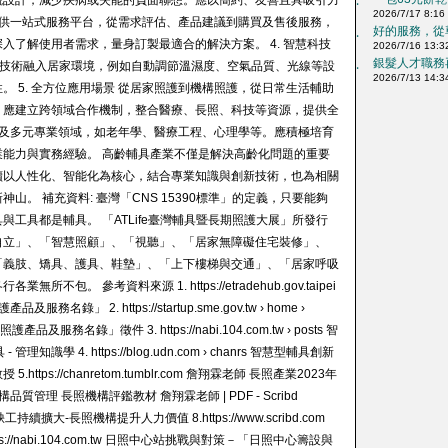
觀設計，減少疾病或失能的負面聯想。應以簡約、友善且具吸引力
‧
2026/7/17 8:16
 提供一站式服務平台，從需求評估、產品建議到購買及售後服務，
好的服務，從尊
‧
入了解使用者需求，量身訂製最適合的解決方案。 4. 智慧科技
2026/7/16 13:3
銀髮人才職務再
T）技術融入居家環境，例如自動調節溫濕度、空氣品質、光線等設
‧
2026/7/13 14:3
 5. 全方位應用場景 從居家照護到機構照護，從日常生活輔助
。應建立跨領域合作機制，整合醫療、長照、科技等資源，提供全
業涉及多元專業領域，如老年學、醫療工程、心理學等。應積極培育
能力與實務經驗。 高齡輔具產業不僅是解決高齡化問題的重要
續以人性化、智能化為核心，結合專業知識與創新技術，也為相關
。 補充資料: 臺灣「CNS 15390標準」的定義，只要能夠
工具都是輔具。 「ATLife臺灣輔具暨長期照護大展」所發行
自立」、「智慧照顧」、「視聽」、「居家無障礙住宅裝修」、
「義肢、矯具、護具、鞋墊」、「上下樓梯與交通」、「居家呼吸
 參考資料來源 1. https://etradehub.gov.taipei
服務名錄」 2. https://startup.sme.gov.tw › home ›
新照護產品及服務名錄」徵件 3. https://nabi.104.com.tw › posts 智
 4. https://blog.udn.com › chanrs 智慧型輔具創新
tps://chanretom.tumblr.com 詹翔霖老師 長照產業2023年
照護機構品質管理 長照機構評鑑教材 詹翔霖老師 | PDF - Scribd
加缺工持續擴大-長照機構提升人力價值 8.https://www.scribd.com
://nabi.104.com.tw 日照中心站挑戰與對策－「日照中心籌設與