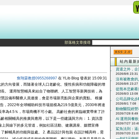
部落格文章搜尋
站內最新
資遣之外，企
‧
2026/8/6 23:31
詹翔霖教授0955268997
在 YLib Blog 發表於 15:09:31
沒有被教會的人
‧
2026/8/6 23:27
化的方向發展，而隨著全球人口老齡化、慢性疾病和功能障礙的增
從熊本悲劇看日
‧
長。 運用智慧輔具來結合了物聯網、人工智慧等新興技術，為
2026/8/3 13:08
慧設備和醫療人員連接，會是市場新亮點與企業的賣點。 根據
公司品牌化步驟
‧
2026/8/1 7:08
的市調報告，2022年全球輔助科技市場規模為219.5億美元，2030年將達
動物醫院經營在
‧
合增長率為4.5％，市場商機不可小覷。 高齡社會的來臨確實帶來了許
2026/7/28 8:49
齡相關輔具的推廣與應用，以下是一些建議與方向： 1. 資訊普
AI 運用與餐飲
‧
2026/7/27 10:4
線上與線下的多元管道，例如社區活動、健康講座、媒體宣傳
鯊魚法則：逼走
‧
解輔具的功能與益處。 2. 產品設計與包裝 在設計輔具時，需
2026/7/20 21:0
一包63元餅乾、