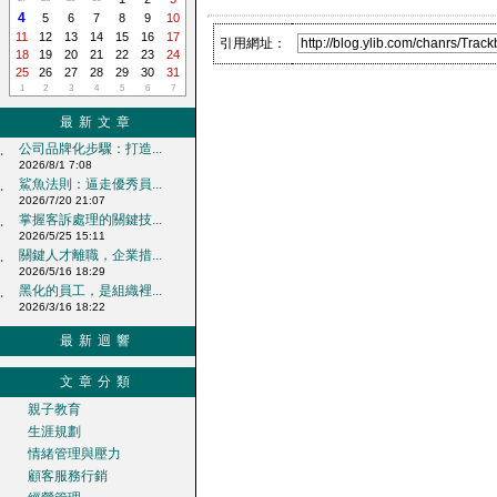
4
5
6
7
8
9
10
11
12
13
14
15
16
17
引用網址：
18
19
20
21
22
23
24
25
26
27
28
29
30
31
1
2
3
4
5
6
7
最新文章
公司品牌化步驟：打造...
‧
2026/8/1 7:08
鯊魚法則：逼走優秀員...
‧
2026/7/20 21:07
掌握客訴處理的關鍵技...
‧
2026/5/25 15:11
關鍵人才離職，企業措...
‧
2026/5/16 18:29
黑化的員工，是組織裡...
‧
2026/3/16 18:22
最新迴響
文章分類
親子教育
生涯規劃
情緒管理與壓力
顧客服務行銷