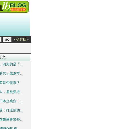
- 搶鮮版 -
好文
消失的是「...
代」成為常...
業是否盡責？
，卻被要求...
本企業病—...
：打造成功...
醫療專業外...
趨勢的因應...