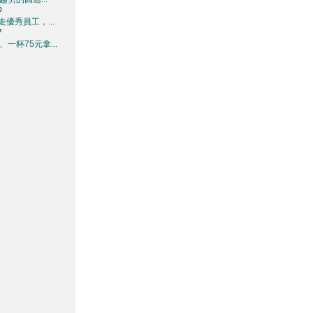
0
優秀員工，...
7
一杯75元拿...