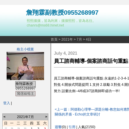
詹翔霖副教授0955268997
熙熙攘攘，皆為利來﹔攘攘熙熙，皆為名往。
chanrs@ms68.hinet.net
首頁
>
2021年
>
7月
>
4日
格主小檔案
July 4, 2021
員工諮商輔導-個案諮商話句重點
員工諮商輔導-個案諮商話句重點 永遠的1-2-3-4-1-2-
詹翔霖教授
對焦 4.開放式問題提問 1.支持 2.鼓勵 3.對
0955268997
努力 話量比例--4/6或3/7諮商師即成功一半!
登入
|
<上一篇：阿德勒心理學—課題分離-教您如何應
關係的矛盾 - Echo的文章研討
<
2021年7月
>
日
一
二
三
四
五
六
迴響
(0) |
引用
| 人氣(2150)
1
2
3
27
28
29
30