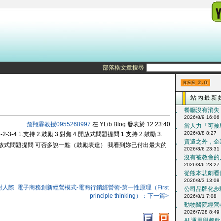
部落格文章搜尋
站內最新
餐廳沒有消失，
‧
2026/8/9 16:06
詹翔霖教授0955268997
在 YLib Blog 發表於 12:23:40
當人力「可被取
‧
2026/8/8 8:27
3-4 1.支持 2.鼓勵 3.對焦 4.開放式問題提問 1.支持 2.鼓勵 3.
資遣之外，企
‧
焦 4.開放式問題提問 可否多說一點（鼓勵表達） 我看到妳已付出最大的
2026/8/6 23:31
沒有被教會的人
‧
2026/8/6 23:27
從熊本悲劇看日
‧
2026/8/3 13:08
對人際
電子商務創新經營模式-電商行銷經營術-第一性原理（First
公司品牌化步驟
‧
principle thinking）：下一篇>
2026/8/1 7:08
動物醫院經營在
‧
2026/7/28 8:49
AI 運用與餐飲