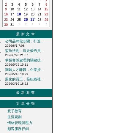
2
3
4
5
6
7
8
9
10
11
12
13
14
15
18
16
17
19
20
21
22
26
27
23
24
25
28
29
30
31
1
2
3
4
5
最新文章
公司品牌化步驟：打造...
‧
2026/8/1 7:08
鯊魚法則：逼走優秀員...
‧
2026/7/20 21:07
掌握客訴處理的關鍵技...
‧
2026/5/25 15:11
關鍵人才離職，企業措...
‧
2026/5/16 18:29
黑化的員工，是組織裡...
‧
2026/3/16 18:22
最新迴響
文章分類
親子教育
生涯規劃
情緒管理與壓力
顧客服務行銷