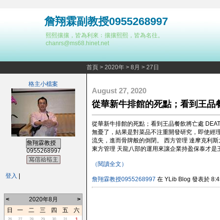
詹翔霖副教授0955268997
熙熙攘攘，皆為利來﹔攘攘熙熙，皆為名往。
chanrs@ms68.hinet.net
首頁
>
2020年
>
8月
>
27日
格主小檔案
August 27, 2020
從華新牛排館的死點；看到王品
從華新牛排館的死點；看到王品餐飲將亡處 DEATH
無憂了，結果是對菜品不注重開發研究，即使經
流失，進而骨牌般的倒閉。 西方管理 達摩克利
詹翔霖教授
東方管理 天龍八部的運用來讓企業持盈保泰才是王道
0955268997
（閱讀全文）
登入
|
詹翔霖教授0955268997
在 YLib Blog 發表於 8:4
<
2020年8月
>
日
一
二
三
四
五
六
1
26
27
28
29
30
31