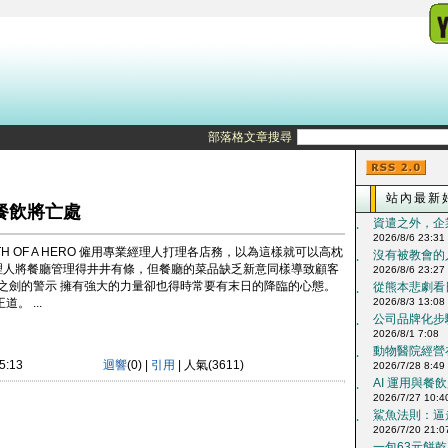
部落格文章搜尋
站內最新
餐飲將亡處
資遣之外，企
‧
2026/8/6 23:31
 OF A HERO 僱用專業經理人打理各店務，以為這樣就可以高枕
沒有被教會的人
‧
理人將餐廳管理得井井有條，但餐廳的菜品缺乏新意同樣導致顧客
2026/8/6 23:27
斯之劍的警示 擁有強大的力量卻也得時常要有末日的降臨的心態。
從熊本悲劇看日
‧
。 ...
2026/8/3 13:08
公司品牌化步驟
‧
2026/8/1 7:08
動物醫院經營在
‧
5:13
迴響
(0) |
引用
| 人氣(3611)
2026/7/28 8:49
AI 運用與餐飲
‧
2026/7/27 10:4
鯊魚法則：逼走
‧
2026/7/20 21:0
一包63元餅乾、