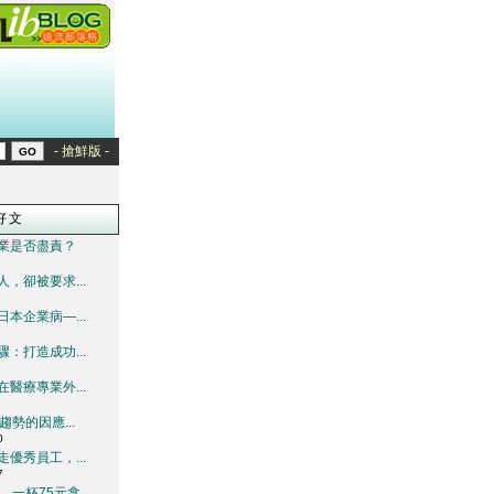
- 搶鮮版 -
好文
業是否盡責？
，卻被要求...
本企業病—...
：打造成功...
醫療專業外...
趨勢的因應...
0
優秀員工，...
7
一杯75元拿...