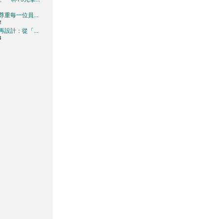
重每一位員...
2
設計：從「...
4