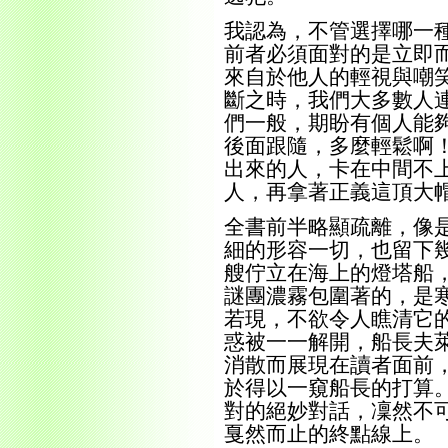
我認為，不管選擇哪一
前者必須面對的是立即
來自於他人的輕視與嘲
斷之時，我們大多數人
們一般，期盼有個人能
後面跟隨，多麼輕鬆啊
出來的人，卡在中間不
人，再拿著正義這頂大
全書前半略顯疏離，像
細的形容一切，也留下
艘佇立在海上的燈塔船
謎團濃霧包圍著的，是
若現，不欲令人瞧清它
惑被一一解開，船長夫
消散而展現在讀者面前
於得以一窺船長的打算
對的絕妙對話，凜然不
戛然而止的終點線上。