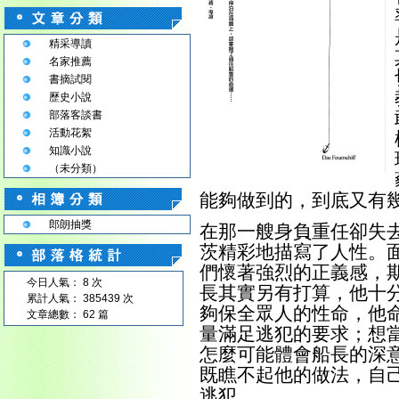
精采導讀
名家推薦
書摘試閱
歷史小說
部落客談書
活動花絮
知識小說
（未分類）
能夠做到的，到底又有
郎朗抽獎
在那一艘身負重任卻失
茨精彩地描寫了人性。
們懷著強烈的正義感，
今日人氣： 8 次
長其實另有打算，他十
累計人氣： 385439 次
夠保全眾人的性命，他
文章總數： 62 篇
量滿足逃犯的要求；想
怎麼可能體會船長的深
既瞧不起他的做法，自
逃犯。