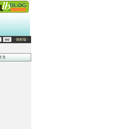
- 搶鮮版 -
好文