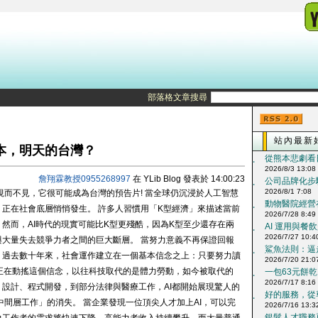
部落格文章搜尋
站內最新
本，明天的台灣？
從熊本悲劇看日
‧
2026/8/3 13:08
詹翔霖教授0955268997
在 YLib Blog 發表於 14:00:23
公司品牌化步驟
‧
2026/8/1 7:08
視而不見，它很可能成為台灣的預告片! 當全球仍沉浸於人工智慧
動物醫院經營在
‧
正在社會底層悄悄發生。 許多人習慣用「K型經濟」來描述當前
2026/7/28 8:49
然而，AI時代的現實可能比K型更殘酷，因為K型至少還存在兩
AI 運用與餐飲
‧
2026/7/27 10:4
大量失去競爭力者之間的巨大斷層。 當努力意義不再保證回報
鯊魚法則：逼走
‧
；過去數十年來，社會運作建立在一個基本信念之上：只要努力讀
2026/7/20 21:0
I正在動搖這個信念，以往科技取代的是體力勞動，如今被取代的
一包63元餅乾、
‧
2026/7/17 8:16
設計、程式開發，到部分法律與醫療工作，AI都開始展現驚人的
好的服務，從尊
‧
中間層工作」的消失。 當企業發現一位頂尖人才加上AI，可以完
2026/7/16 13:3
銀髮人才職務再