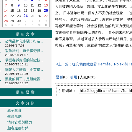
3
4
成過去十人甚至二十人的產出時，社會對中等能
1
2
5
6
9
7
8
10
11
12
13
人則被迫陷入低薪、兼職、零工化的生存模式。 
20
14
15
16
17
18
19
空。 日本近年出現一個令人不安的社會現象—「
24
21
22
23
25
26
27
待的人。 他們沒有穩定工作，沒有家庭支援，沒
28
29
30
1
2
3
4
5
6
7
8
9
10
11
再也不可能改善時，社會規範對他的約束力便開始
背後都能看見類似的心理結構：「看不到未來的絕
最新文章
看不見希望。 當越來越多人發現自己無法買房、
公司品牌化步驟：打造...
‧
與感」將逐漸消失，這就是”無敵之人”誕生的溫床
2026/8/1 7:08
鯊魚法則：逼走優秀員...
‧
2026/7/20 21:07
掌握客訴處理的關鍵技...
‧
<上一篇：從凡勃倫效應看 Hermès、Rolex 與 Fe
2026/5/25 15:11
關鍵人才離職，企業措...
‧
2026/5/16 18:29
迴響
(0) |
引用
| 人氣(628)
黑化的員工，是組織裡...
‧
2026/3/16 18:22
引用網址：
最新迴響
文章分類
親子教育
生涯規劃
情緒管理與壓力
顧客服務行銷