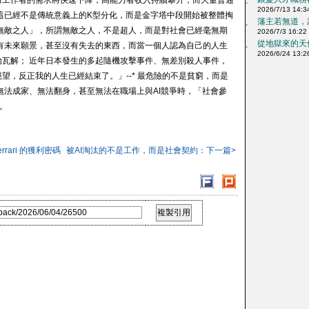
力工作者的需求將快速下降，高能力者收入持續攀升，而大量普通
‧
2026/7/13 14:3
這已經不是傳統意義上的K型分化，而是金字塔中段開始被整體掏
籓主若無道，
‧
無敵之人」，所謂無敵之人，不是超人，而是對社會已經毫無期
2026/7/3 16:22
從地獄來的天使
有未來願景，甚至沒有失去的東西，而當一個人認為自己的人生
‧
2026/6/24 13:2
瓦解； 近年日本發生的多起隨機攻擊事件、無差別殺人事件，
望，反正我的人生已經結束了。」--* 最危險的不是貧窮，而是
無法成家、無法翻身，甚至無法在職場上與AI競爭時，「社會參
。
rrari 的獲利密碼
被AI淘汰的不是工作，而是社會契約：下一篇>