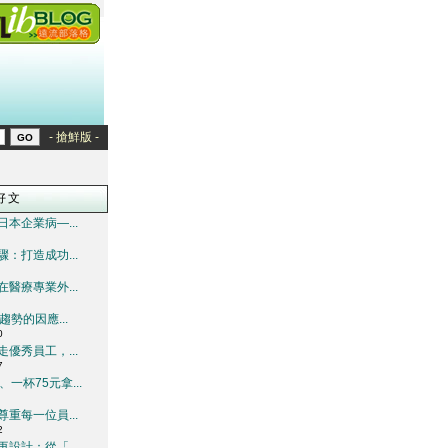
- 搶鮮版 -
好文
本企業病—...
：打造成功...
醫療專業外...
趨勢的因應...
0
優秀員工，...
7
一杯75元拿...
重每一位員...
2
設計：從「...