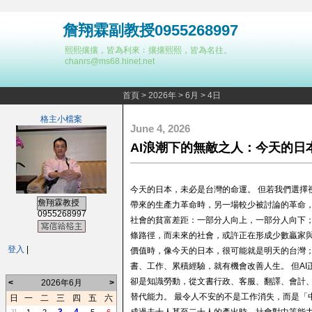
詹翔霖副教授0955268997
熙熙攘攘，皆為利來﹔攘攘熙熙，皆為名往。
chanrs@ms68.hinet.net
首頁
>
2026年
>
6月
>
4日
格主小檔案
June 4, 2026
AI浪潮下的無敵之人：今天的日
今天的日本，未必是台灣的命運。 但若我們選擇
詹翔霖教授
帶來的生產力革命時，另一場較少被討論的革命，
0955268997
社會的貧富差距：一部分人向上，一部分人向下；
條路徑，而未來的社會，或許正在形成少數贏家與
登入
|
價值時，像今天的日本，很可能就是明天的台灣
書、工作、累積經驗，就有機會改善人生。 但A
卻是知識勞動，從文書行政、客服、翻譯、會計、
<
2026年6月
>
替代能力。 最令人不安的不是工作消失，而是「
日
一
二
三
四
五
六
31