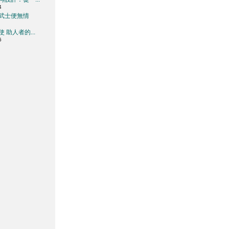
4
武士便無情
 助人者的...
6