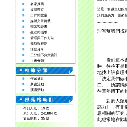
名家推薦
這是一個很生動的
媒體讚譽
口碑閱覽室
誤的迷惑力，原來
媒體文章轉載
........................
部落客談書
理智幫我們找
生涯與職場
管理與工作方法
趨勢與觀點
活動分享
三分鐘不負責書評
看到這本書真
（未分類）
時，往往不是
地找出許多理
「決定我們做
作家身影
新書活動
口。」所謂情
演講活動
往童年留下的
對於人類這種
惑力》，有非
今日人氣： 19 次
息相關的研究
累計人氣： 241884 次
文章總數： 35 篇
此經常地在欺