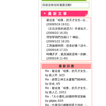
目前沒有任何最新活動!
被迫進「哈佛」的天才女生─台...
(2009/5/19 19:01)
《左右決策的迷惑力》作者短片...
(2009/2/2 16:20)
理智幫我們找藉口？ 轉貼...
(2009/1/22 18:20)
工商服務時間：想拿好書？請今...
(2009/1/6 17:22)
時機歹歹，裁員減薪是唯一的解...
(2009/1/6 11:40)
最 新 回 應
Re：被迫進「哈佛」的天才女生...
by 路人甲, 3/23
Re：經營之神王永慶奮鬥精神與...
by 珍余, 4/5
Re：被迫進「哈佛」的天才女生...
by 路人乙, 10/12
Re：｢大小通吃｣的聰明學習策略
by gtlgtw, 6/25
Re：中廣流行網黎明柔主持的〈...