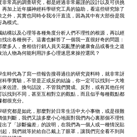
常高的調查研究，都是經過非常嚴謹的設計以及可供挑
，再加上近年腦神經科學研究工具的協助，看這些研究除了
歎之外，其實也同時令我冷汗直流，因為其中有大部份是我
行為模式。
構以及心理等各種角度分析人們不理性的根源，再以經
向找出各種例子。這書也解答了一個我一直很好奇的問題：
那麼多人，會相信行銷人員天花亂墜的健康食品或養生之道
政治人物為何能利用許多心理迷思來操控選民？
時代為了寫一些報告搜尋過往的研究資料時，就非常訝
何科學實驗，不管是正或反的結論，你一定可以找到一大堆
告來佐證。換句話說，不管我們贊成、反對，或有其他任何
可以找到不同，甚至互相對立的觀點，而且似乎每種觀點都
據都很充分。
究都是如此，那麼對於日常生活中大小事物，或是很難
價值判斷，我們又該多麼小心地面對我們內心裏那個不理性
提出了「診斷偏差」的說明，在我們為一個人或一種情況貼
刻起，我們就等於給自己戴上了眼罩，讓我們完全看不到與