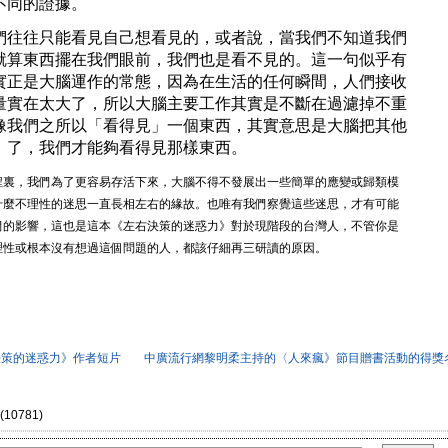
不同的證據。
往只能看見自己想看見的，或者說，當我們不知道我們
就算東西擺在我們眼前，我們也是看不見的。這一句似乎有
實正是大腦運作的常態，因為在生活的任何瞬間，人們接收
量實在太大了，所以大腦主要工作其實是不斷在過濾掉不重
像我們之所以「看得見」一個東西，其實意思是大腦把其他
」了，我們才能夠看得見那樣東西。
，我們為了更容易存活下來，大腦不得不發展出一些簡單的應變或歸類模
什麼不理性的迷思一直長相左右的緣故。也唯有我們察覺這些迷思，才有可能
們的影響，這也是這本《左右決策的迷惑力》對於現階段的台灣人，不管你是
理性或根本沒有想過這個問題的人，都該仔細再三研讀的原因。
決策的迷惑力》作者短片
中廣流行網黎明柔主持的〈人來瘋》節目贈書活動的得獎
(10781)