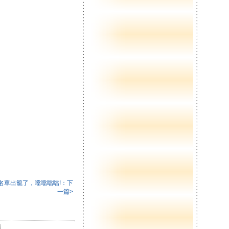
名單出籠了，噹噹噹噹!：下
一篇>