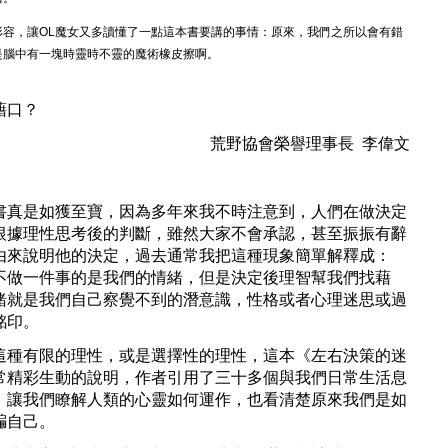
形容，讓OL魔女又多讀懂了一點這本書要講的事情：原來，我們之所以會有錯
是腦中有一塊時靈時不靈的魔術橡皮擦啊。
藉口？
荒野協會榮譽理事長
李偉文
是如獲至寶，因為多年來我不時注意到，人們在做決定
根據理性思考後的判斷，雖然大家不會承認，甚至振振有辭
由來說明他的決定，過去通常我把這種現象簡單解釋成：
不做一件事的是我們的情緒，但是決定後理智幫我們找藉
緒就是我們自己察覺不到的潛意識，性格或者心理迷思或過
銘印。
有限的理性，或是選擇性的理性，這本《左右決策的迷
常精彩生動的說明，作者引用了三十多個與我們日常生活息
，讓我們瞭解人類的心靈如何運作，也看清楚原來我們是如
騙自己。