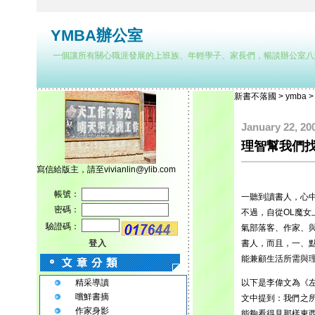
YMBA辦公室
一個讓所有關心職涯發展的上班族、年輕學子、家長們，暢談辦公室八
新書不落國
>
ymba
January 22, 20
理智幫我們找
寫信給版主，請至vivianlin@ylib.com
帳號：
一聽到讀書人，心中
密碼：
不過，自從OL魔
驗證碼：
氣部落客、作家、
登入
書人，而且，一、
能兼顧生活所需與
精采導讀
以下是李偉文為《左
嚐鮮書摘
文中提到：我們之
作家身影
能夠看得見那樣東