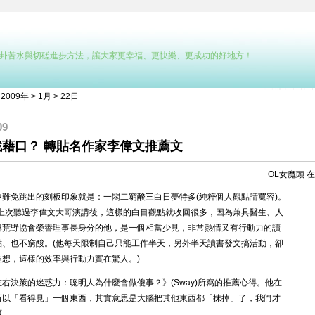
卦苦水與切磋進步方法，讓大家更幸福、更快樂、更成功的好地方！
>
2009年
>
1月
>
22日
09
藉口？ 轉貼名作家李偉文推薦文
OL女魔頭
在 
難免跳出的刻板印象就是：一悶二窮酸三白日夢特多(純粹個人觀點請寬容)。
女上次聽過李偉文大哥演講後，這樣的白目觀點就收回很多，因為兼具醫生、人
與荒野協會榮譽理事長身分的他，是一個相當少見，非常熱情又有行動力的讀
點、也不窮酸。(他每天限制自己只能工作半天，另外半天讀書發文搞活動，卻
理想，這樣的效率與行動力實在驚人。)
右決策的迷惑力：聰明人為什麼會做傻事？》(Sway)所寫的推薦心得。他在
所以「看得見」一個東西，其實意思是大腦把其他東西都「抹掉」了，我們才
西。