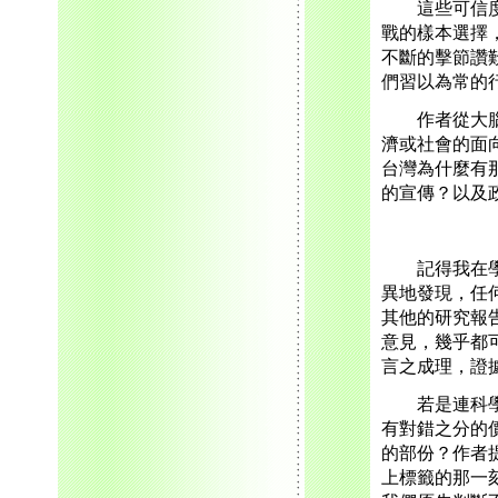
這些可信度非
戰的樣本選擇
不斷的擊節讚
們習以為常的
作者從大腦結
濟或社會的面
台灣為什麼有
的宣傳？以及
記得我在學生
異地發現，任
其他的研究報
意見，幾乎都
言之成理，證
若是連科學研
有對錯之分的
的部份？作者
上標籤的那一