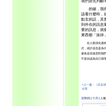
我們原先判斷
的確，我們往
該看什麼時，
點玄的話，其
到外在的訊息
要的訊息，就
東西都「抹掉
在人類演化過程裏
式，或許這也是為
避免這些迷思對我
不是自認為自己很
<上一篇：《左右
分享
迴響
(0) |
引用
| 人氣