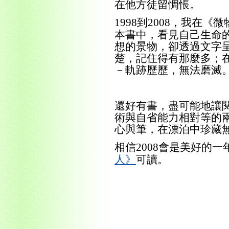
在他方徒留惆悵。
到
，我在《微
1998
2008
本書中，看見自己生命
想的景物，卻透過文字
楚，記住得有那麼多；
－軌跡歷歷，無法磨滅
還好有書，盡可能地讓
術與自省能力相對等的
心與筆，在漂泊中珍藏
相信
會是美好的一
2008
人》
可讀。