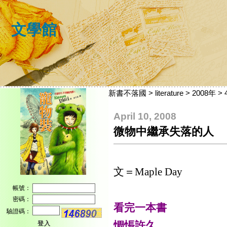
文學館
新書不落國
>
literature
>
2008年
>
April 10, 2008
微物中繼承失落的人
文＝
Maple Day
帳號：
密碼：
看完一本
驗證碼：
惆悵許久
登入