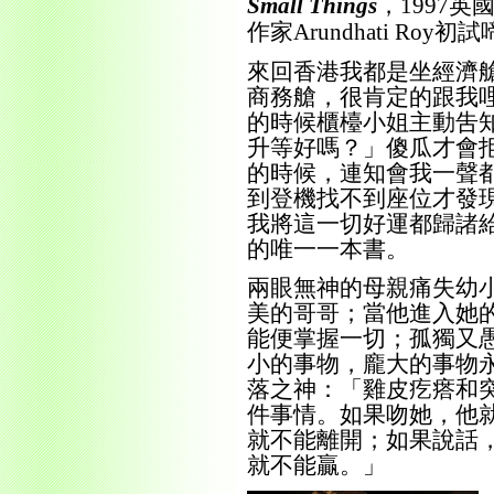
，
英
Small Things
1997
作家
初試
Arundhati Roy
來回香港我都是坐經濟
商務艙，很肯定的跟我
的時候櫃檯小姐主動吿
升等好嗎？」傻瓜才會
的時候，連知會我一聲
到登機找不到座位才發
我將這一切好運都歸諸
的唯一一本書。
兩眼無神的母親痛失幼
美的哥哥；當他進入她
能便掌握一切；孤獨又
小的事物，龐大的事物
落之神：「雞皮疙瘩和
件事情。如果吻她，他
就不能離開；如果說話
就不能贏。」