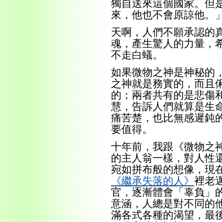
獨自送來這個國家。但
來，他也不會原諒他。
天啊，人們不願承認的
魂，產生驚人的力量，
不走白蟻。
如果微物之神是神秘的
之神就是務實的，而且
的；兩者共有的是悲傷
慧，告訴人們就算是生
痛苦楚，也比無感遲鈍
要值得。
十年前，我跟《微物之
的主人翁一樣，對人性
宛如拼布般的想像，現
《繼承失落的人》
裡老
官，逐漸體會「辜負」
意涵，人總是對不同的
滿各式各種的渴望，最