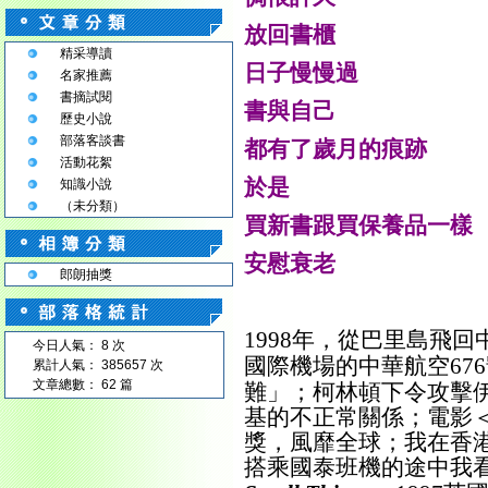
放回書櫃
精采導讀
日子慢慢過
名家推薦
書摘試閱
書與自己
歷史小說
部落客談書
都有了歲月的痕跡
活動花絮
於是
知識小說
（未分類）
買新書跟買保養品一樣
安慰衰老
郎朗抽獎
年，從巴里島飛回
1998
今日人氣： 8 次
國際機場的中華航空
676
累計人氣： 385657 次
文章總數： 62 篇
難」；柯林頓下令攻擊
基的不正常關係；電影
獎，風靡全球；我在香
搭乘國泰班機的途中我