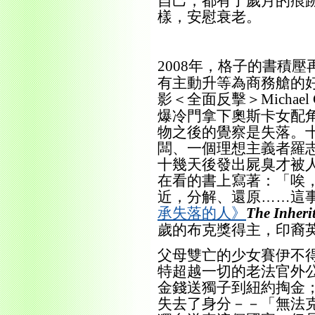
自己，都有了歲月的痕
樣，安慰衰老。
年，格子的書積壓
2008
有主動升等為商務艙的
影＜全面反擊＞
Michael 
爆冷門拿下奧斯卡女配
物之後的覺察是失落。
闆、一個理想主義者羅
十幾天後發出屍臭才被
在看的書上寫著：「唉
近，分解、還原……這
承失落的人》
The Inheri
歲的布克獎得主，印裔
父母雙亡的少女賽伊不
特超越一切的老法官外
金錢送獨子到紐約掏金
失去了身分－－「無法