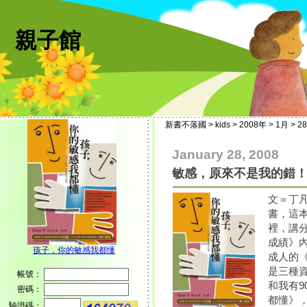
親子館
新書不落國
>
kids
>
2008年
>
1月
>
2
January 28, 2008
敏感，原來不是我的錯
文＝丁
書，這
裡，講
成績》
孩子，你的敏感我都懂
成人的
是三種
帳號：
和我有
密碼：
都懂》
驗證碼：