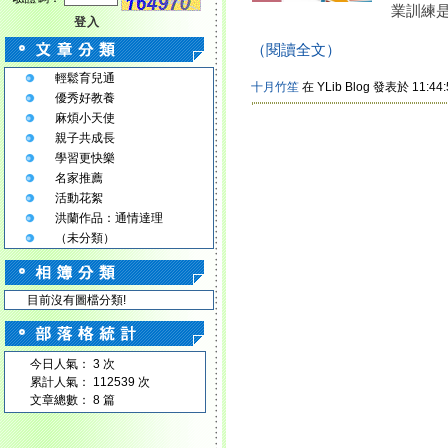
業訓練是
登入
（閱讀全文）
輕鬆育兒通
十月竹笙
在 YLib Blog 發表於 11:44:
優秀好教養
麻煩小天使
親子共成長
學習更快樂
名家推薦
活動花絮
洪蘭作品：通情達理
（未分類）
目前沒有圖檔分類!
今日人氣： 3 次
累計人氣： 112539 次
文章總數： 8 篇