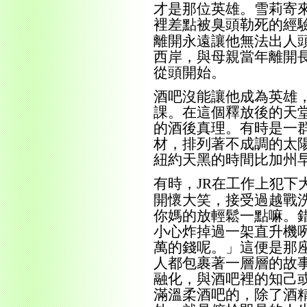
才是那位英雄。雪莉寄
裡差點被臭頭勒死的經
離開永遠讓他無法出人
西岸，與母親當年離開
從頭開始。
酒吧沒能讓他成為英雄
課。在這個釋放後的天
的酒後真理。有時是一
材，排列著不成調的太
紐約天黑的時間比加州
有時，
在工作上犯下
JR
開懷大笑，接受過越戰
你媽的放輕鬆一點嘛。
小心炸掉過一架直升機
萬的錢呢。」
這便是那
人都包裹著一層層的故
融化，與酒吧裡的知己
滿溫柔酒吧的，除了酒