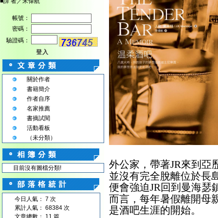
■譯 者／宋偉航
帳號：
密碼：
驗證碼：
登入
關於作者
書籍簡介
作者自序
名家推薦
書摘試閱
活動看板
（未分類）
外公家，帶著
來到亞
JR
目前沒有圖檔分類!
並沒有完全脫離位於長
便會強迫
回到曼海瑟
JR
而言，每年暑假離開母
今日人氣： 7 次
累計人氣： 68384 次
是酒吧生涯的開始。
文章總數： 11 篇