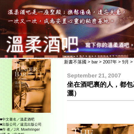
新書不落國
>
bar
>
2007年
>
9月
>
September 21, 2007
坐在酒吧裏的人，都包
灑）
■中文書名／溫柔酒吧
■出版公司／遠流出版公司
■作 者／J.R. Moehringer