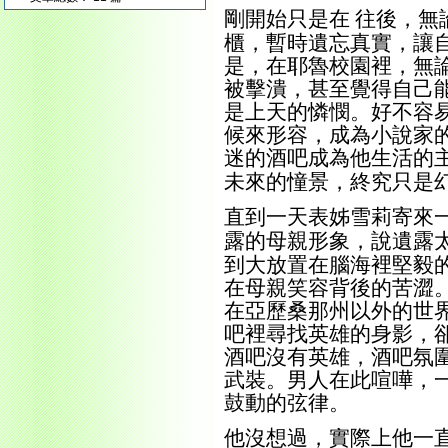
剛開始只是在
往後，無
櫃，暫時遺忘真實，讓
是，在耶魯校園裡，無
被擊潰，甚至覺得自己
是上天的憐憫。好不容
候來形容，成為小說家
迷的酒吧成為他生活的
未來的憧景，終究只是
直到一天表姊雪莉寄來
露的母親形象，說遺露
到大放置在腦海裡堅毅
在母親
笑容背後的苦澀
在亞歷桑那州以外的世
吧裡尋找英雄的身影，
酒吧沒有英雄，酒吧氛
武裝。
男人在此喧嘩，
鼓動的弦律。
他沒想過，實際上他一