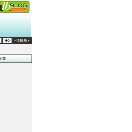
- 搶鮮版 -
好文