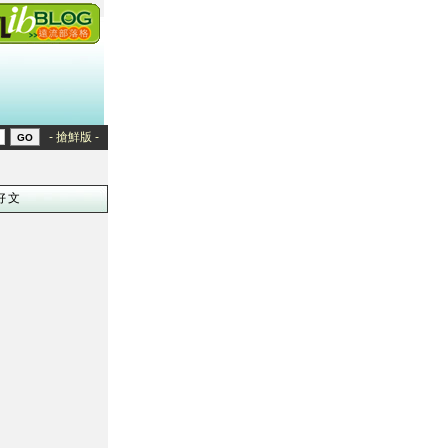
- 搶鮮版 -
好文