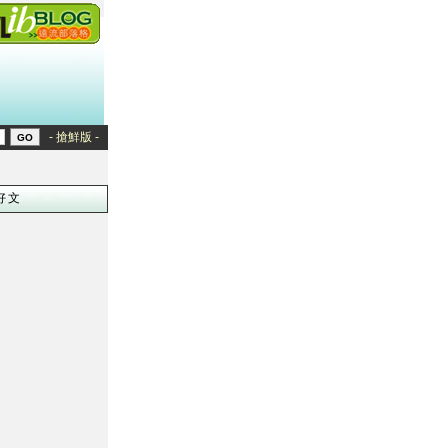
- 搶鮮版 -
好文